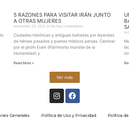
5 RAZONES PARA VISITAR IRÁN JUNTO
U
A OTRAS MUJERES
B
noviembre 24, 2021
No hay comentarios
S
oc
do
Ciudades históricas y antiguas bañadas por leyendas
de héroes pasados y poetas místicos persas. Caminar
Ma
por el jardín Eram (Patrimonio mundial de la
lá
Humanidad) y
no
Read More »
Re
Ver más
ones Generales
Política de Uso y Privacidad
Política d